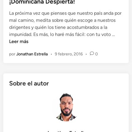
b
¡Dominicana Despierta!
e
l
s
La próxima vez que pienses que nuestro país anda por
i
c
mal camino, medita sobre quién escoge a nuestros
c
r
dirigentes y quién los tiene acostumbrados a la
a
i
¡
impunidad. Es más, lo haré más fácil: con tu voto …
d
b
D
Leer más
o
i
o
e
r
por
Jonathan Estrella
•
9 febrero, 2016
•
0
m
n
c
i
u
n
e
i
n
Sobre el autor
c
t
a
o
n
s
a
(
D
p
e
o
s
r