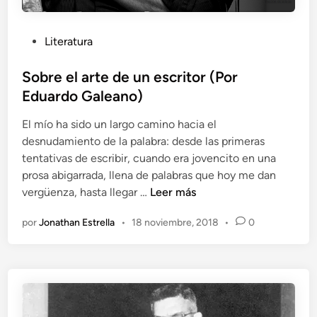
P
Literatura
u
b
Sobre el arte de un escritor (Por
l
Eduardo Galeano)
i
El mío ha sido un largo camino hacia el
c
desnudamiento de la palabra: desde las primeras
a
tentativas de escribir, cuando era jovencito en una
d
prosa abigarrada, llena de palabras que hoy me dan
o
S
vergüenza, hasta llegar …
Leer más
e
o
n
por
Jonathan Estrella
•
18 noviembre, 2018
•
0
b
r
e
e
l
a