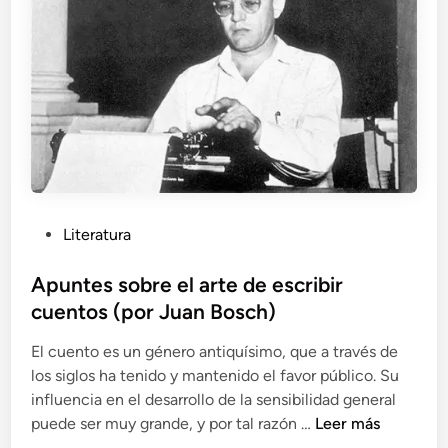
r
t
e
d
e
u
n
e
s
c
P
Literatura
r
u
i
b
Apuntes sobre el arte de escribir
t
l
cuentos (por Juan Bosch)
o
i
r
El cuento es un género antiquísimo, que a través de
c
(
los siglos ha tenido y mantenido el favor público. Su
a
P
influencia en el desarrollo de la sensibilidad general
d
o
A
puede ser muy grande, y por tal razón …
Leer más
o
r
p