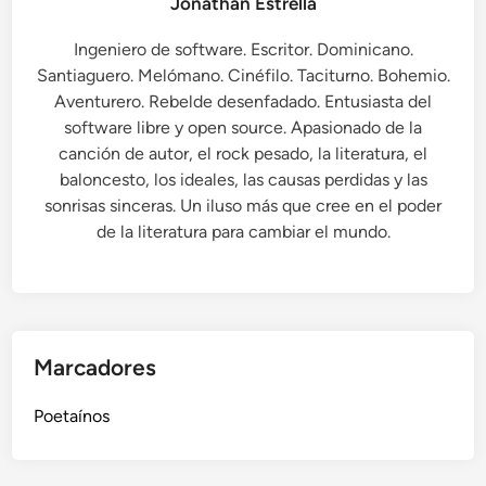
Jonathan Estrella
p
J
i
u
Ingeniero de software. Escritor. Dominicano.
e
a
Santiaguero. Melómano. Cinéfilo. Taciturno. Bohemio.
r
n
Aventurero. Rebelde desenfadado. Entusiasta del
t
B
software libre y open source. Apasionado de la
a
o
canción de autor, el rock pesado, la literatura, el
!
s
baloncesto, los ideales, las causas perdidas y las
c
sonrisas sinceras. Un iluso más que cree en el poder
h
de la literatura para cambiar el mundo.
)
Marcadores
Poetaínos