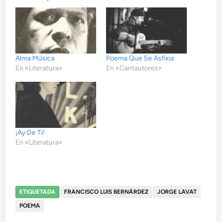
Alma Música
Poema Que Se Asfixia
En «Literatura»
En «Cantautores»
¡Ay De Ti!
En «Literatura»
ETIQUETADA
FRANCISCO LUIS BERNÁRDEZ
JORGE LAVAT
POEMA