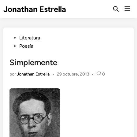
Saltar
Jonathan Estrella
Men
al
Abrir
prin
búsqueda
contenido
Publicado
Literatura
en
Poesía
Simplemente
por
Jonathan Estrella
•
29 octubre, 2013
•
0