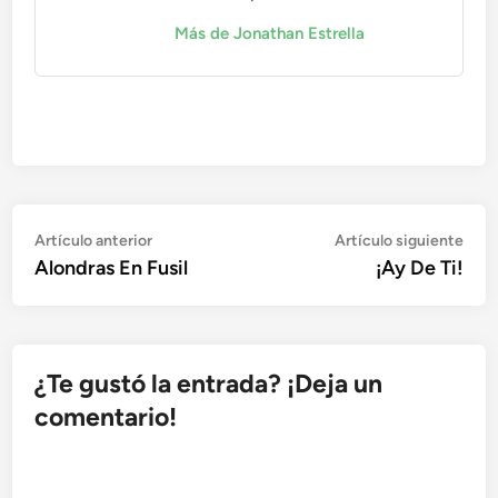
Más de Jonathan Estrella
Navegación
Artículo
Artí
Artículo anterior
Artículo siguiente
anterior:
sigu
Alondras En Fusil
¡Ay De Ti!
de
entradas
¿Te gustó la entrada? ¡Deja un
comentario!