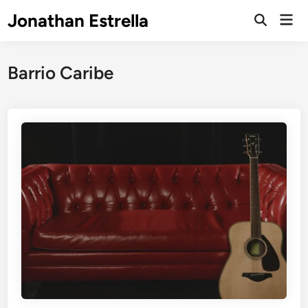
Saltar
Jonathan Estrella
Men
al
Abrir
prin
búsqueda
contenido
Barrio Caribe