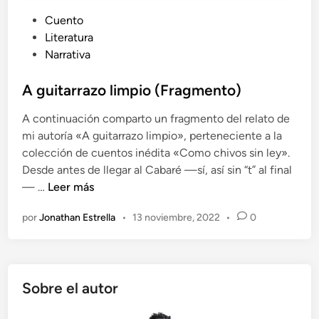
P
Cuento
u
Literatura
b
Narrativa
l
i
A guitarrazo limpio (Fragmento)
c
A continuación comparto un fragmento del relato de
a
mi autoría «A guitarrazo limpio», perteneciente a la
d
colección de cuentos inédita «Como chivos sin ley».
o
Desde antes de llegar al Cabaré —sí, así sin “t” al final
e
A
— …
Leer más
n
g
por
Jonathan Estrella
•
13 noviembre, 2022
•
0
u
i
t
a
Sobre el autor
r
r