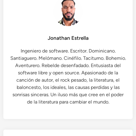
a
z
o
l
i
Jonathan Estrella
m
p
Ingeniero de software. Escritor. Dominicano.
i
Santiaguero. Melómano. Cinéfilo. Taciturno. Bohemio.
o
Aventurero. Rebelde desenfadado. Entusiasta del
(
software libre y open source. Apasionado de la
F
canción de autor, el rock pesado, la literatura, el
r
baloncesto, los ideales, las causas perdidas y las
a
sonrisas sinceras. Un iluso más que cree en el poder
g
de la literatura para cambiar el mundo.
m
e
n
t
o